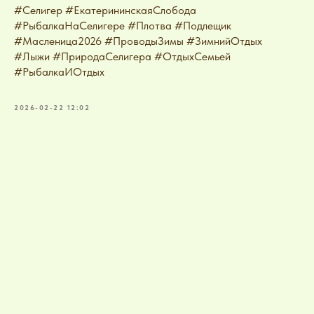
#Селигер #ЕкатерининскаяСлобода
#РыбалкаНаСелигере #Плотва #Подлещик
#Масленица2026 #ПроводыЗимы #ЗимнийОтдых
#Лыжи #ПриродаСелигера #ОтдыхСемьей
#РыбалкаИОтдых
2026-02-22 12:02