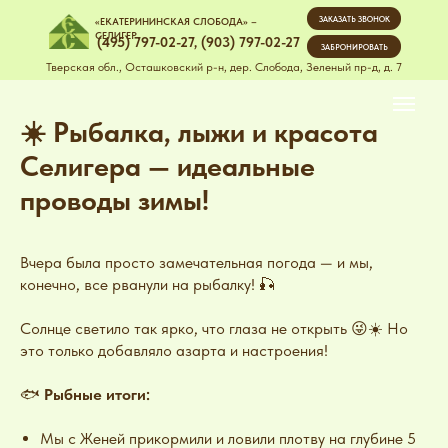
ЗАКАЗАТЬ ЗВОНОК
«ЕКАТЕРИНИНСКАЯ СЛОБОДА» –
СЕЛИГЕР
(495) 797-02-27
,
(903) 797-02-27
ЗАБРОНИРОВАТЬ
Тверская обл., Осташковский р-н, дер. Слобода, Зеленый пр-д, д. 7
☀️ Рыбалка, лыжи и красота
Селигера — идеальные
проводы зимы!
Вчера была просто замечательная погода — и мы,
конечно, все рванули на рыбалку! 🎣
Солнце светило так ярко, что глаза не открыть 😜☀️ Но
это только добавляло азарта и настроения!
🐟
Рыбные итоги:
Мы с Женей прикормили и ловили плотву на глубине 5