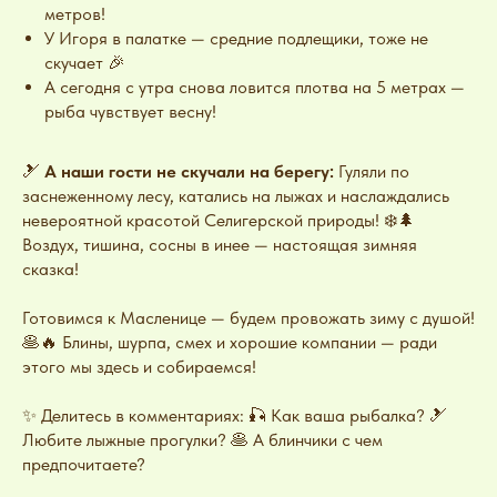
метров!
У Игоря в палатке — средние подлещики, тоже не
скучает 🎉
А сегодня с утра снова ловится плотва на 5 метрах —
рыба чувствует весну!
🎿
А наши гости не скучали на берегу:
Гуляли по
заснеженному лесу, катались на лыжах и наслаждались
невероятной красотой Селигерской природы! ❄️🌲
Воздух, тишина, сосны в инее — настоящая зимняя
сказка!
Готовимся к Масленице — будем провожать зиму с душой!
🥞🔥 Блины, шурпа, смех и хорошие компании — ради
этого мы здесь и собираемся!
✨ Делитесь в комментариях: 🎣 Как ваша рыбалка? 🎿
Любите лыжные прогулки? 🥞 А блинчики с чем
предпочитаете?