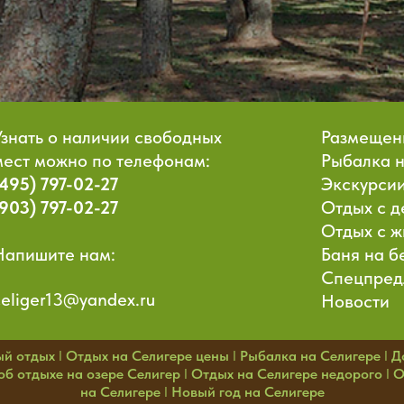
Узнать о наличии свободных
Размещен
мест можно по телефонам:
Рыбалка 
(495) 797-02-27
Экскурсии
(903) 797-02-27
Отдых с д
Отдых с 
Напишите нам:
Баня на б
Спецпред
celiger13@yandex.ru
Новости
ый отдых
I
Отдых на Селигере цены
I
Рыбалка на Селигере
I
Д
б отдыхе на озере Селигер
I
Отдых на Селигере недорого
I
О
на Селигере
I
Новый год на Селигере