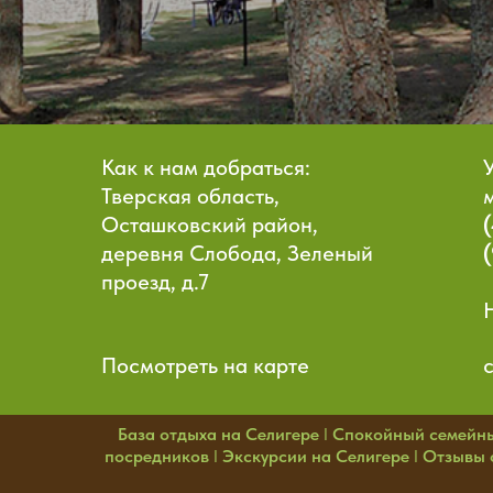
Как к нам добраться:
Тверская область,
Осташковский район,
деревня Слобода, Зеленый
проезд, д.7
Посмотреть на карте
База отдыха на Селигере
I
Спокойный семейн
посредников
I
Экскурсии на Селигере
I
Отзывы о