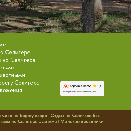
ие
на Селигере
 на Селигере
етьми
животными
ерегу Селигера
ложения
омики на берегу озера
I
Отдых на Селигере без
тдых на Селигере с детьми
I
Майские праздники