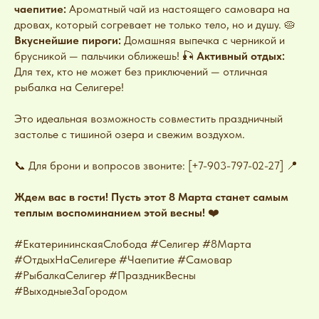
чаепитие:
Ароматный чай из настоящего самовара на
дровах, который согревает не только тело, но и душу. 🥧
Вкуснейшие пироги:
Домашняя выпечка с черникой и
брусникой — пальчики оближешь! 🎣
Активный отдых:
Для тех, кто не может без приключений — отличная
рыбалка на Селигере!
Это идеальная возможность совместить праздничный
застолье с тишиной озера и свежим воздухом.
📞 Для брони и вопросов звоните: [+7-903-797-02-27] 📍
Ждем вас в гости! Пусть этот 8 Марта станет самым
теплым воспоминанием этой весны!
❤️
#ЕкатерининскаяСлобода #Селигер #8Марта
#ОтдыхНаСелигере #Чаепитие #Самовар
#РыбалкаСелигер #ПраздникВесны
#ВыходныеЗаГородом