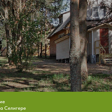
ие
на Селигере