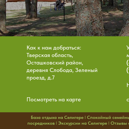
Как к нам добраться:
Тверская область,
Осташковский район,
деревня Слобода, Зеленый
проезд, д.7
Посмотреть на карте
База отдыха на Селигере
I
Спокойный семейн
посредников
I
Экскурсии на Селигере
I
Отзывы о