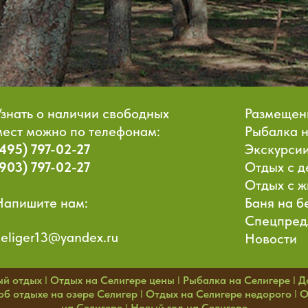
Узнать о наличии свободных
Размещен
мест можно по телефонам:
Рыбалка 
(495) 797-02-27
Экскурсии
(903) 797-02-27
Отдых с д
Отдых с 
Напишите нам:
Баня на б
Спецпред
celiger13@yandex.ru
Новости
ый отдых
I
Отдых на Селигере цены
I
Рыбалка на Селигере
I
Д
б отдыхе на озере Селигер
I
Отдых на Селигере недорого
I
О
на Селигере
I
Новый год на Селигере