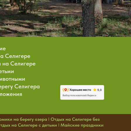
ие
на Селигере
 на Селигере
етьми
животными
ерегу Селигера
ложения
омики на берегу озера
I
Отдых на Селигере без
тдых на Селигере с детьми
I
Майские праздники