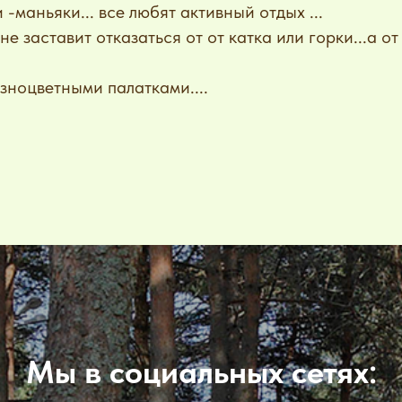
-маньяки... все любят активный отдых ...
е заставит отказаться от от катка или горки...а о
зноцветными палатками....
Мы в социальных сетях: