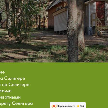
ие
на Селигере
 на Селигере
етьми
животными
ерегу Селигера