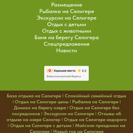
Размещение
Рыбалка на Селигере
Экскурсии на Селигере
Отдых с детьми
Отдых с животными
Баня на берегу Селигера
Спецпредложения
Новости
База отдыха на Селигере
I
Спокойный семейный отдых
I
Отдых на Селигере цены
I
Рыбалка на Селигере
I
Домики на берегу озера
I
Отдых на Селигере без
посредников
I
Экскурсии на Селигере
I
Отзывы об
отдыхе на озере Селигер
I
Отдых на Селигере недорого
I
Отдых на Селигере с детьми
I
Майские праздники на
Селигере
I
Новый год на Селигере